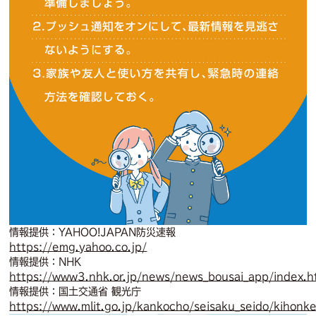
情報提供：YAHOO!JAPAN防災速報
https://emg.yahoo.co.jp/
情報提供：NHK
https://www3.nhk.or.jp/news/news_bousai_app/index.h
情報提供：国土交通省 観光庁
https://www.mlit.go.jp/kankocho/seisaku_seido/kihonk