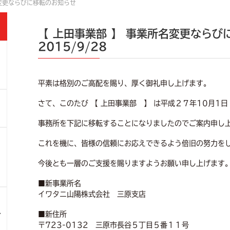
名変更ならびに移転のお知らせ
【 上田事業部 】 事業所名変更ならび
2015/9/28
社
平素は格別のご高配を賜り、厚く御礼申し上げます。
さて、このたび
【
上田事業部 】
は平成２７年
10
月
1
日
事務所を下記に移転することになりましたのでご案内申し
これを機に、皆様の信頼にお応えできるよう倍旧の努力を
今後とも一層のご支援を賜りますようお願い申し上げます
■新事業所名
イワタニ山陽株式会社 三原支店
ス
■新住所
〒723-0132 三原市長谷５丁目５番１１号